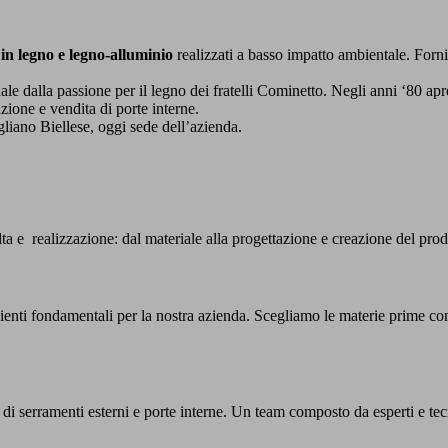
in legno e legno-alluminio
realizzati a basso impatto ambientale. Forn
ale dalla passione per il legno dei fratelli Cominetto. Negli anni ‘80 ap
zione e vendita di porte interne.
gliano Biellese, oggi sede dell’azienda.
celta e realizzazione: dal materiale alla progettazione e creazione del pro
ienti fondamentali per la nostra azienda. Scegliamo le materie prime con 
e di serramenti esterni e porte interne. Un team composto da esperti e te