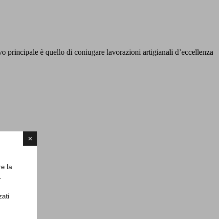
vo principale è quello di coniugare lavorazioni artigianali d’eccellenza
×
re la
.
zati