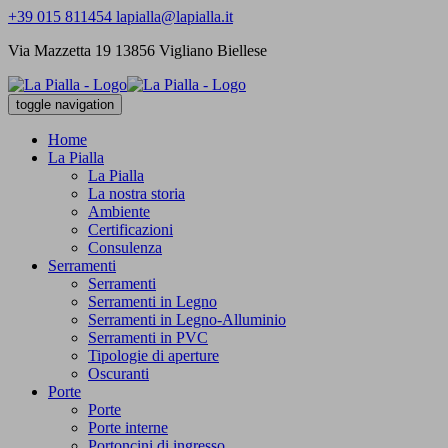
+39 015 811454
lapialla@lapialla.it
Via Mazzetta 19 13856 Vigliano Biellese
toggle navigation
Home
La Pialla
La Pialla
La nostra storia
Ambiente
Certificazioni
Consulenza
Serramenti
Serramenti
Serramenti in Legno
Serramenti in Legno-Alluminio
Serramenti in PVC
Tipologie di aperture
Oscuranti
Porte
Porte
Porte interne
Portoncini di ingresso