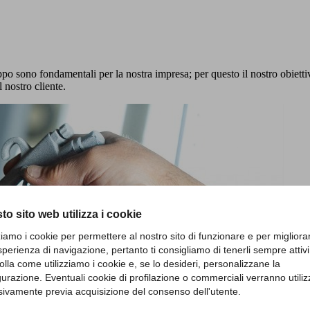
ppo sono fondamentali per la nostra impresa; per questo il nostro obietti
l nostro cliente.
to sito web utilizza i cookie
zziamo i cookie per permettere al nostro sito di funzionare e per migliora
sperienza di navigazione, pertanto ti consigliamo di tenerli sempre attivi
olla come utilizziamo i cookie e, se lo desideri, personalizzane la
gurazione. Eventuali cookie di profilazione o commerciali verranno utiliz
sivamente previa acquisizione del consenso dell'utente.