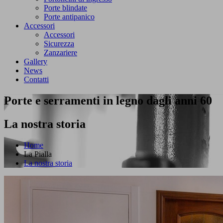
Porte blindate
Porte antipanico
Accessori
Accessori
Sicurezza
Zanzariere
Gallery
News
Contatti
Porte e serramenti in legno dagli anni 60
La nostra storia
Home
La Pialla
La nostra storia