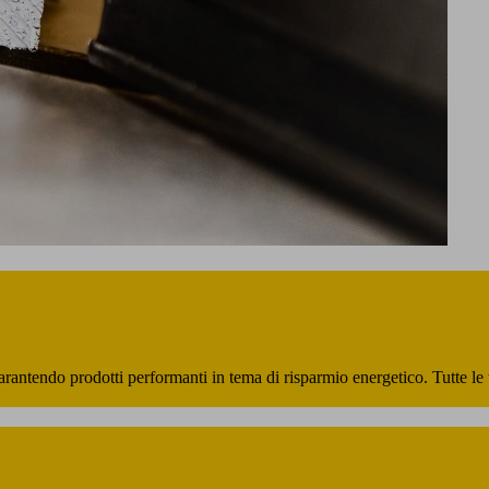
 garantendo prodotti performanti in tema di risparmio energetico. Tutte le 