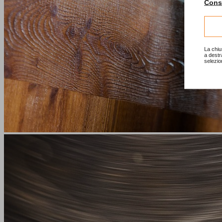
Consu
La chiu
a destr
selezio