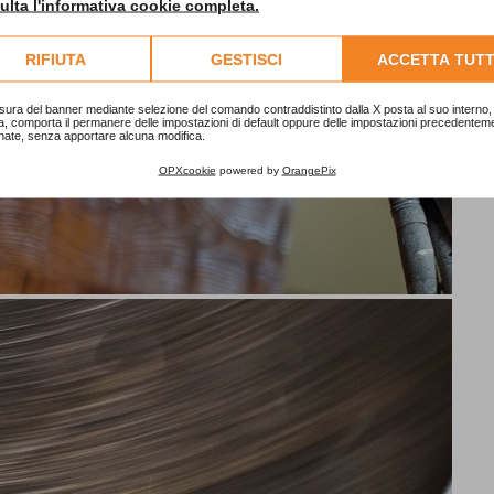
lta l'informativa cookie completa.
RIFIUTA
GESTISCI
ACCETTA TUTT
sura del banner mediante selezione del comando contraddistinto dalla X posta al suo interno, 
a, comporta il permanere delle impostazioni di default oppure delle impostazioni precedentem
nate, senza apportare alcuna modifica.
OPXcookie
powered by
OrangePix